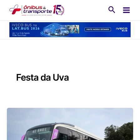
Ir
Pesquisa
para
o
conteúdo
Festa da Uva