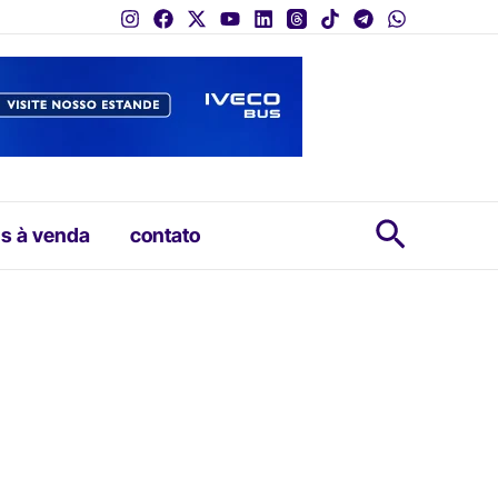
Pesquis
s à venda
contato