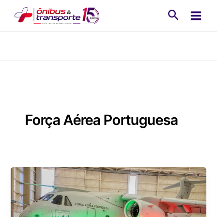
Ir
Pesquisa
para
o
conteúdo
Força Aérea Portuguesa