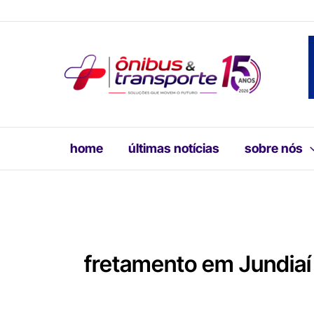
Ir
para
o
conteúdo
home
últimas notícias
sobre nós
fretamento em Jundiaí