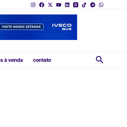
Pesquis
s à venda
contato