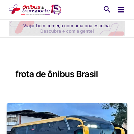
Ir
Pesquisa
para
o
conteúdo
frota de ônibus Brasil