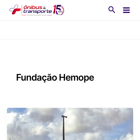
Ir
Pesquisa
para
o
conteúdo
Fundação Hemope