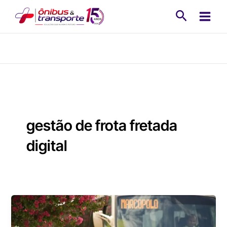
Ir
Pesquisa
para
o
conteúdo
gestão de frota fretada
digital