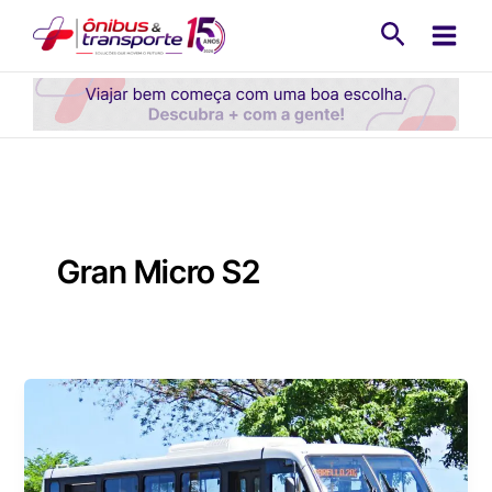
Ir
Pesquisa
para
o
conteúdo
Gran Micro S2