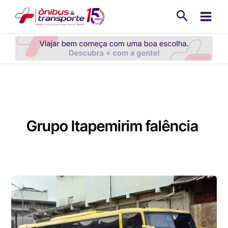
Ir
Pesquisa
para
o
conteúdo
Grupo Itapemirim falência