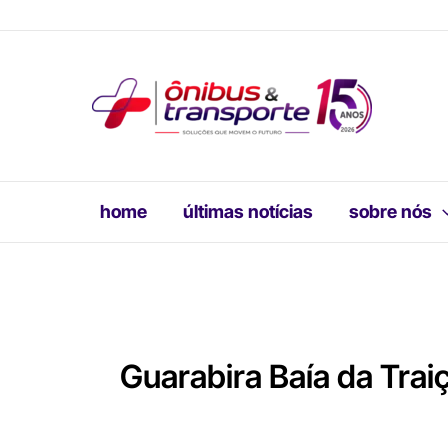
Ir
para
o
conteúdo
home
últimas notícias
sobre nós
Guarabira Baía da Trai