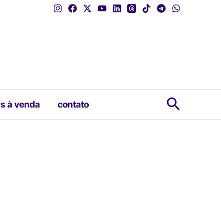
Pesquis
s à venda
contato