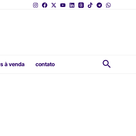
Pesquis
s à venda
contato