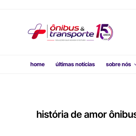
Ir
para
o
conteúdo
home
últimas notícias
sobre nós
história de amor ônibu