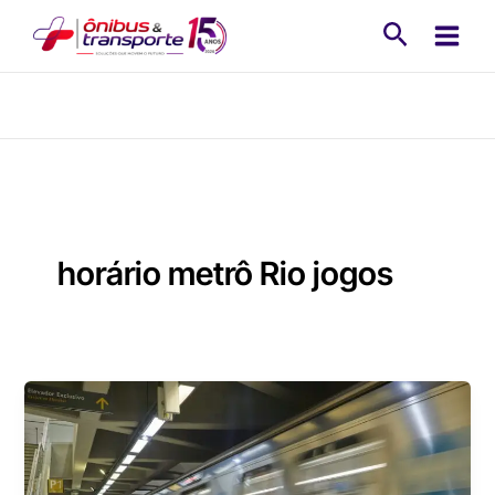
Ir
Pesquisa
para
o
conteúdo
horário metrô Rio jogos