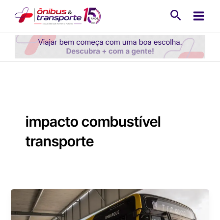
Ir
Pesquisa
para
o
conteúdo
impacto combustível
transporte