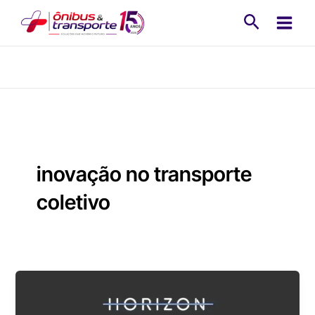
Ir
Pesquisa
para
o
conteúdo
inovação no transporte
coletivo