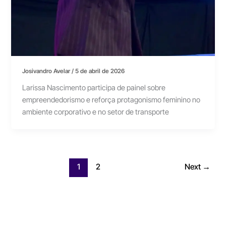
Josivandro Avelar
/
5 de abril de 2026
Larissa Nascimento participa de painel sobre
empreendedorismo e reforça protagonismo feminino no
ambiente corporativo e no setor de transporte
1
2
Next
→