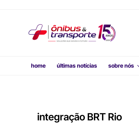
Ir
para
o
conteúdo
home
últimas notícias
sobre nós
integração BRT Rio