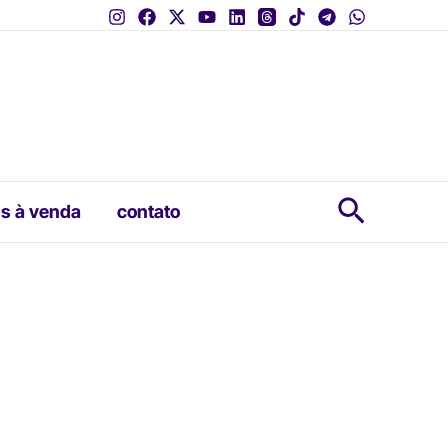
Pesquis
s à venda
contato