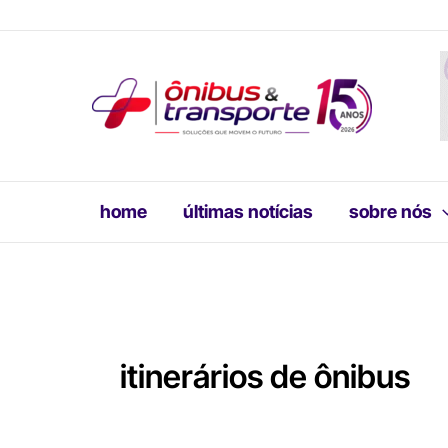
Ir
para
o
conteúdo
home
últimas notícias
sobre nós
itinerários de ônibus