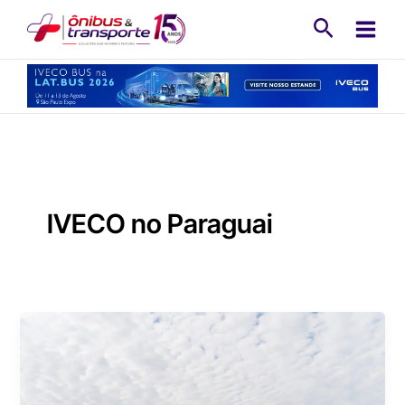
Ir
Pesquisa
para
o
conteúdo
IVECO no Paraguai