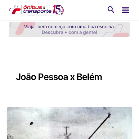
Ir
Pesquisa
para
o
conteúdo
João Pessoa x Belém