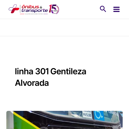
Ir
Pesquisa
para
o
conteúdo
linha 301 Gentileza
Alvorada