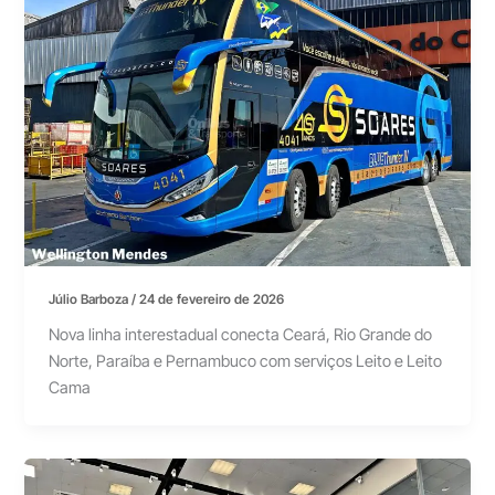
Júlio Barboza
/
24 de fevereiro de 2026
Nova linha interestadual conecta Ceará, Rio Grande do
Norte, Paraíba e Pernambuco com serviços Leito e Leito
Cama