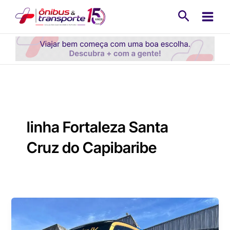
Ir
Pesquisa
para
o
conteúdo
linha Fortaleza Santa
Cruz do Capibaribe