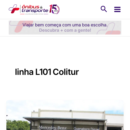
Ir
Pesquisa
para
o
conteúdo
linha L101 Colitur