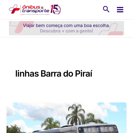
Ir
Pesquisa
para
o
conteúdo
linhas Barra do Piraí