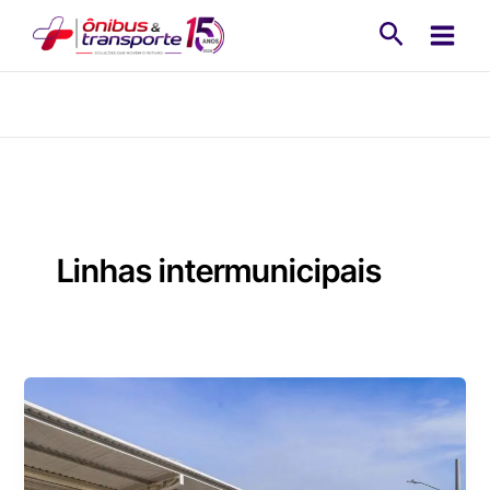
Ir
Pesquisa
para
o
conteúdo
Linhas intermunicipais