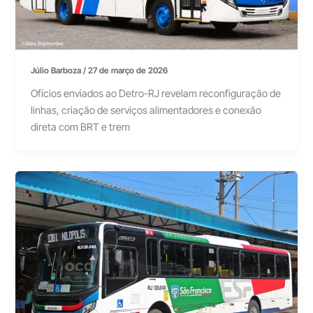
Júlio Barboza
/
27 de março de 2026
Ofícios enviados ao Detro-RJ revelam reconfiguração de
linhas, criação de serviços alimentadores e conexão
direta com BRT e trem