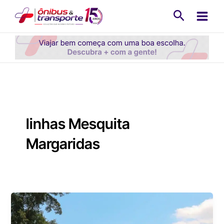
Ir
Pesquisa
para
o
conteúdo
linhas Mesquita
Margaridas