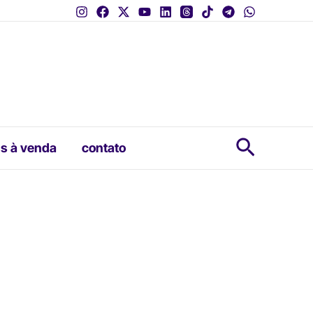
Pesquis
s à venda
contato