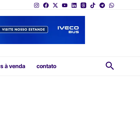
Pesquis
s à venda
contato