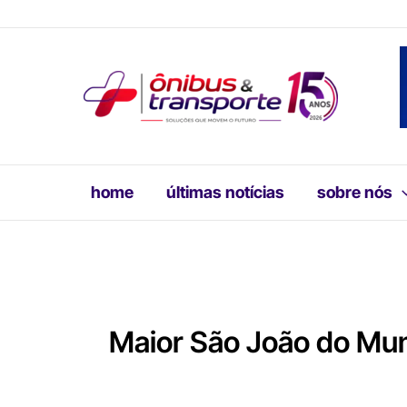
Ir
para
o
conteúdo
home
últimas notícias
sobre nós
Maior São João do Mu