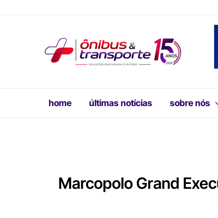
Ir
para
o
conteúdo
home
últimas notícias
sobre nós
Marcopolo Grand Exec