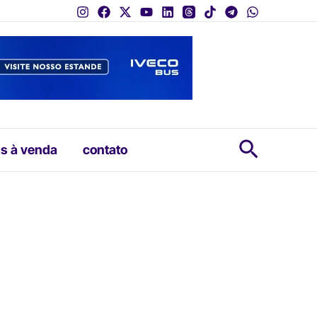
Pesquis
s à venda
contato