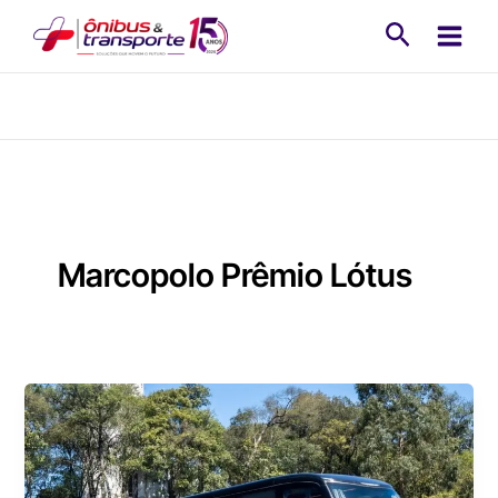
Ir
Pesquisa
para
o
conteúdo
Marcopolo Prêmio Lótus