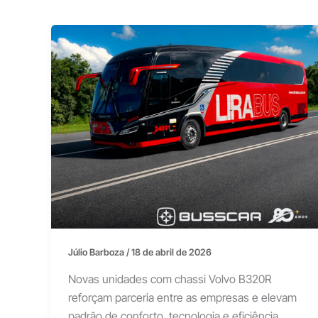
Júlio Barboza
/
18 de abril de 2026
Novas unidades com chassi Volvo B320R
reforçam parceria entre as empresas e elevam
padrão de conforto, tecnologia e eficiência