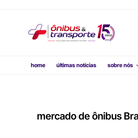
Ir
para
o
conteúdo
home
últimas notícias
sobre nós
mercado de ônibus Bra