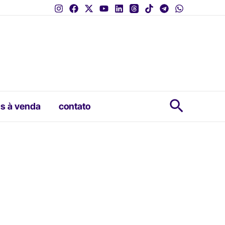
Pesquis
s à venda
contato