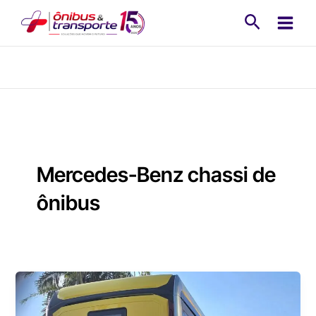
Ir
Pesquisa
para
o
conteúdo
Mercedes-Benz chassi de
ônibus