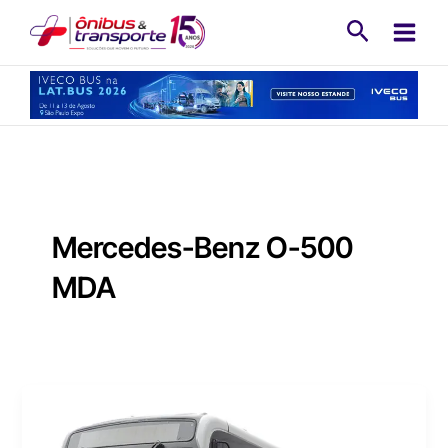
Ir
Pesquisa
para
o
conteúdo
Mercedes-Benz O-500
MDA