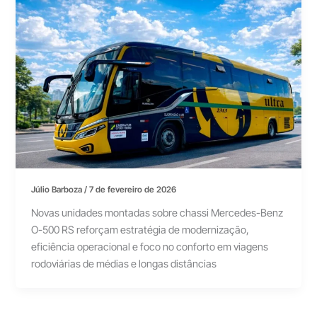
Júlio Barboza
/
7 de fevereiro de 2026
Novas unidades montadas sobre chassi Mercedes-Benz
O-500 RS reforçam estratégia de modernização,
eficiência operacional e foco no conforto em viagens
rodoviárias de médias e longas distâncias