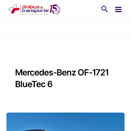
Ir
Pesquisa
para
o
conteúdo
Mercedes-Benz OF-1721
BlueTec 6