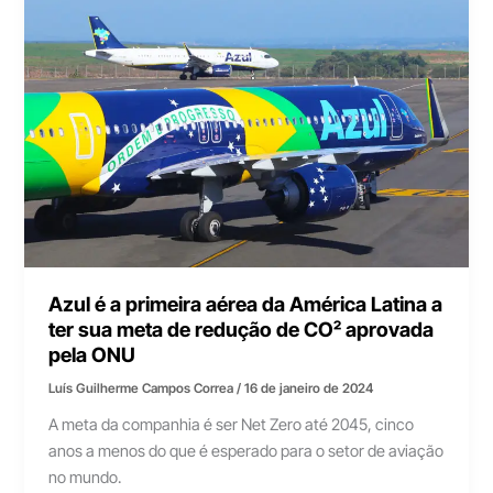
Azul é a primeira aérea da América Latina a
ter sua meta de redução de CO² aprovada
pela ONU
Luís Guilherme Campos Correa
/
16 de janeiro de 2024
A meta da companhia é ser Net Zero até 2045, cinco
anos a menos do que é esperado para o setor de aviação
no mundo.