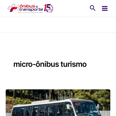
Ir
Pesquisa
para
o
conteúdo
micro-ônibus turismo