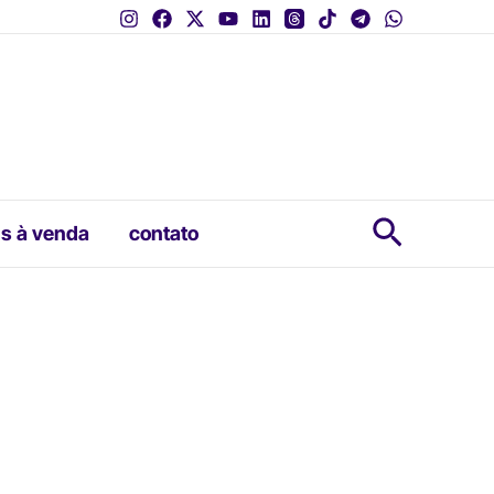
Pesquis
s à venda
contato