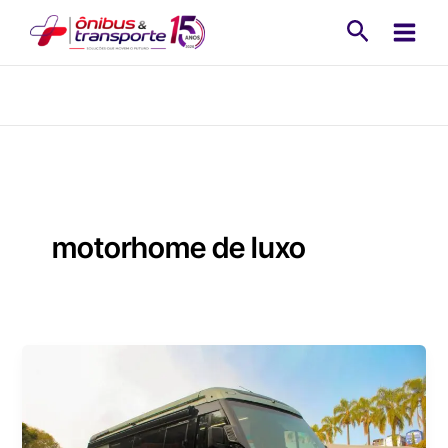
Ir
Pesquisa
para
o
conteúdo
motorhome de luxo