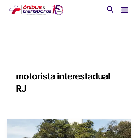
Ir
Pesquisa
para
o
conteúdo
motorista interestadual
RJ