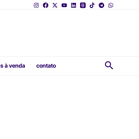
Pesquis
s à venda
contato