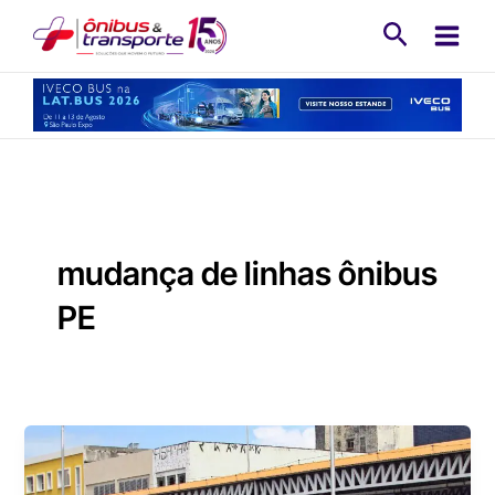
Ir
Pesquisa
para
o
conteúdo
mudança de linhas ônibus
PE