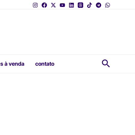
Pesquis
s à venda
contato