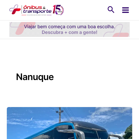
Ir
Pesquisa
para
o
conteúdo
Nanuque