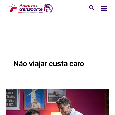
Ir
Pesquisa
para
o
conteúdo
Não viajar custa caro