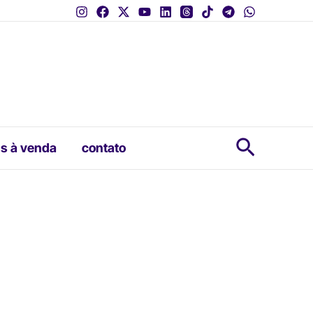
Pesquis
s à venda
contato