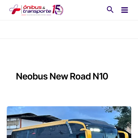
Ir
Pesquisa
para
o
conteúdo
Neobus New Road N10