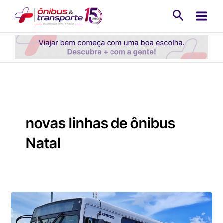
Ir
Pesquisa
para
o
conteúdo
novas linhas de ônibus
Natal