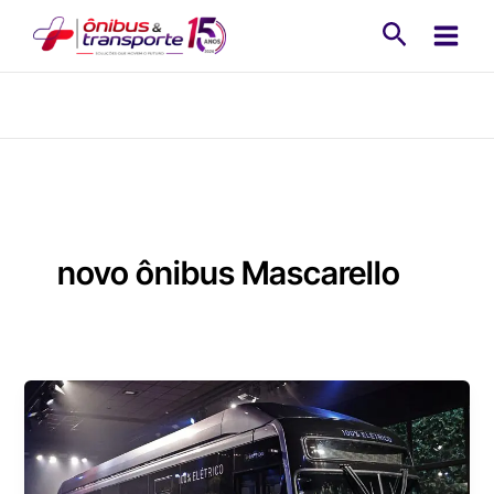
Ir
Pesquisa
para
o
conteúdo
novo ônibus Mascarello