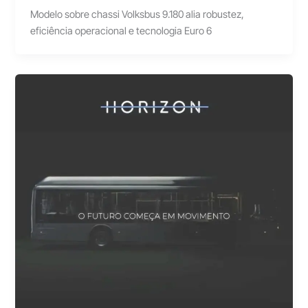
Modelo sobre chassi Volksbus 9.180 alia robustez,
eficiência operacional e tecnologia Euro 6