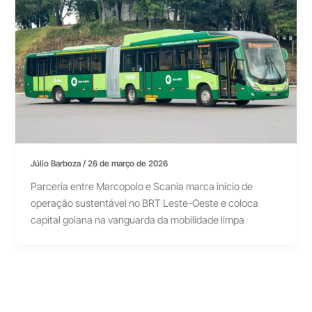
Júlio Barboza
/
26 de março de 2026
Parceria entre Marcopolo e Scania marca início de
operação sustentável no BRT Leste-Oeste e coloca
capital goiana na vanguarda da mobilidade limpa