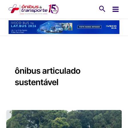
Ir
Pesquisa
para
o
conteúdo
ônibus articulado
sustentável