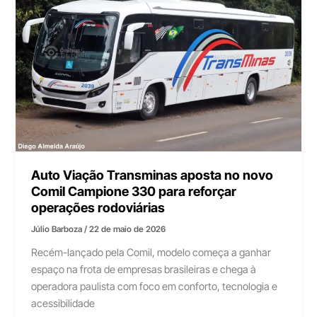
Auto Viação Transminas aposta no novo
Comil Campione 330 para reforçar
operações rodoviárias
Júlio Barboza
/
22 de maio de 2026
Recém-lançado pela Comil, modelo começa a ganhar
espaço na frota de empresas brasileiras e chega à
operadora paulista com foco em conforto, tecnologia e
acessibilidade