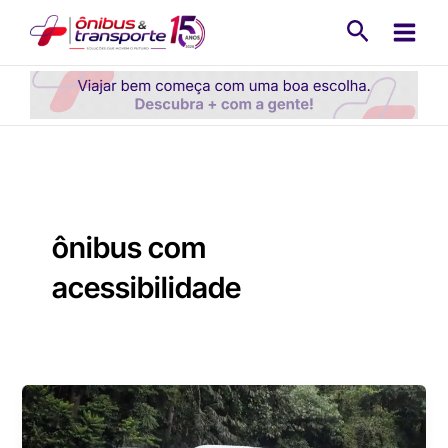
Ir
Pesquisa
para
o
conteúdo
ônibus com
acessibilidade